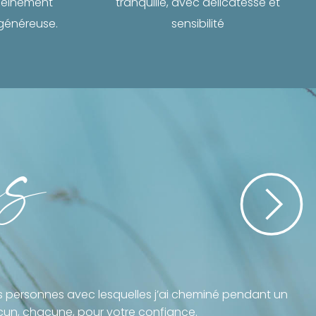
pleinement
tranquille, avec délicatesse et
 généreuse.
sensibilité
es
s personnes avec lesquelles j’ai cheminé pendant un
cun, chacune, pour votre confiance.