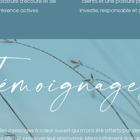
posture d’écoute et de
clients et une posture 
résence actives.
investie, responsable et
émoignag
es messages à cœur ouvert qui m’ont été offerts par de
 afin de préserver leur anonymat. Merci infiniment à cha