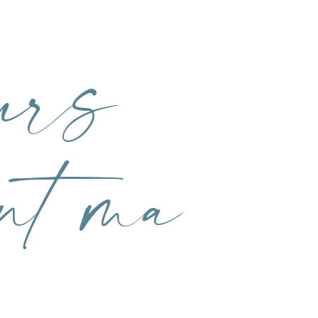
eurs
ent ma